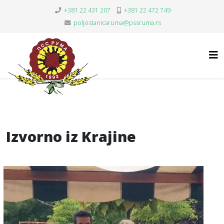
+381 22 431 207
+381 22 472 749
poljostanicaruma@pssruma.rs
Izvorno iz Krajine